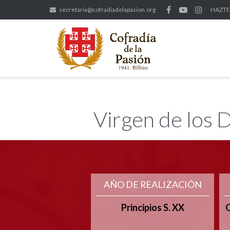
secretaria@cofradiadelapasion.org
HAZTE
Virgen de los 
AÑO DE REALIZACIÓN
Principios S. XX
Q
-