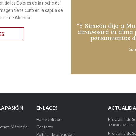
en de los Dolores de la noche del
imagen tiene culto en la capilla de
Mártir de Abando.
“Y Simeón dijo a Ma
atravesará tu alma 
ES
pensamientos d
San
LA PASIÓN
ENLACES
ACTUALID
Hazte cofrade
Programa de S
18 marzo 2024
cente Mártir de
Contacto
Programa de S
Política de privacidad