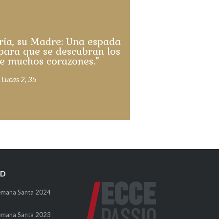
ría, su Madre: Una espada
para que se descubran los
e muchos corazones.”
 Lucas 2, 35
AD
emana Santa 2024
emana Santa 2023