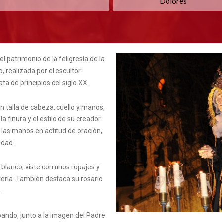
Dolores
 patrimonio de la feligresía de la
 realizada por el escultor-
ata de principios del siglo XX.
on talla de cabeza, cuello y manos,
 finura y el estilo de su creador.
las manos en actitud de oración,
idad.
blanco, viste con unos ropajes y
ería. También destaca su rosario
.
bando, junto a la imagen del Padre