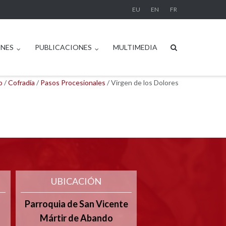
EU
EN
FR
ONES
PUBLICACIONES
MULTIMEDIA
o
/
Cofradía
/
Pasos Procesionales
/
Virgen de los Dolores
UBICACIÓN
Parroquia de San Vicente
Mártir de Abando